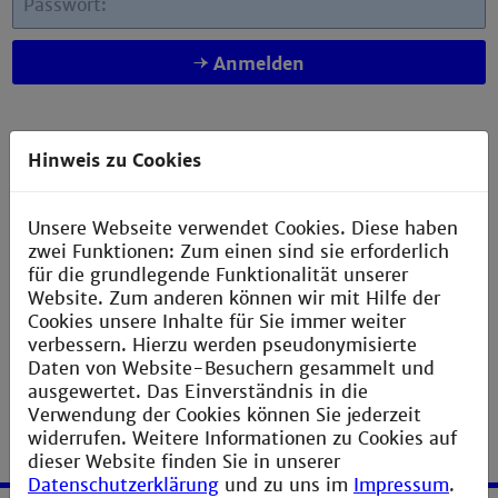
Passwort:
Anmelden
Hinweis zu Cookies
Hinweis:
Bitte verwenden Sie für den Zugriff einen
regelkonformen Browser, wie Mozilla, Opera oder
Safari. Beim Zugriff unter Win XP und Internet
Unsere Webseite verwendet Cookies. Diese haben
Explorer kommt es zu Zertifikatsfehlern. Diese bitte
zwei Funktionen: Zum einen sind sie erforderlich
mit "
Laden dieser Website fortsetzen (nicht
für die grundlegende Funktionalität unserer
empfohlen)
" bestätigen.
Website. Zum anderen können wir mit Hilfe der
Cookies unsere Inhalte für Sie immer weiter
verbessern. Hierzu werden pseudonymisierte
Daten von Website-Besuchern gesammelt und
ausgewertet. Das Einverständnis in die
Verwendung der Cookies können Sie jederzeit
widerrufen. Weitere Informationen zu Cookies auf
dieser Website finden Sie in unserer
Datenschutzerklärung
und zu uns im
Impressum
.