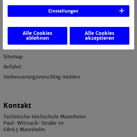
Einstellungen
Service
Impressum
Alle Cookies
Alle Cookies
Erklärung zur Barrierefreiheit
ablehnen
akzeptieren
Datenschutzerklärung
Sitemap
Anfahrt
Verbesserungsvorschlag melden
Kontakt
Technische Hochschule Mannheim
Paul-Wittsack-Straße 10
68163 Mannheim